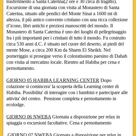
trasferimento a Santa Caterina(2 ore e 30 circa di tragitto).
Escursione di una giornata con visita al Monastero di Santa
Caterina, situato alle pendici del Monte Sinai a 1600 mt di
altezza, il più antico convento cristiano con una ricca collezione
d’icone, libri antichi e preziosi manoscritti del mondo. Il
Monastero di Santa Caterina è uno dei luoghi di pellegrinaggio
fra i più importanti per i cristiani di tutto il mondo. Fu costruito
circa 530 anni d.C. è situato nel cuore del deserto, ai piedi del
mente Mose, a circa 200 Km da Sharm El Sheikh. Nel
pomeriggio si prosegue verso il coloratissimo paesino di Dahab
con visita al mercatino locale. Rientro ad Habiba per cena e
pernottamento.
GIORNO 05 HABIBA LEARNING CENTER
Dopo
colazione si comincera' la scoperta della Learning center di
Habiba. Possibilita' di interagire con i bambini e partecipare alle
attivita' del centro. Pensione completa e pernottamento in
ecolodge
.
GIORNO 06 NWEBA
Giornata a disposizione per relax in
spiaggia o escursioni facoltative. Cena e pernottamento
GIORNO 07 NWEBA
Giornata a disposizione per relax in