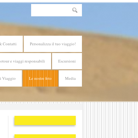
& Contatti
Personalizza il tuo viaggio!
otour e viaggi responsabili
Escursioni
di Viaggio
Le nostre foto
Media