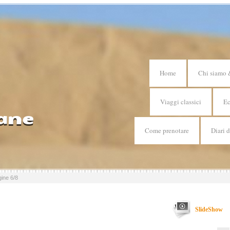
Home
Chi siamo 
Viaggi classici
Ec
ane
Come prenotare
Diari 
ine 6/8
SlideShow