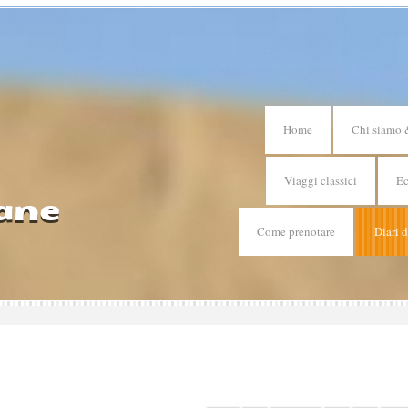
Home
Chi siamo 
Viaggi classici
Ec
ane
Come prenotare
Diari 