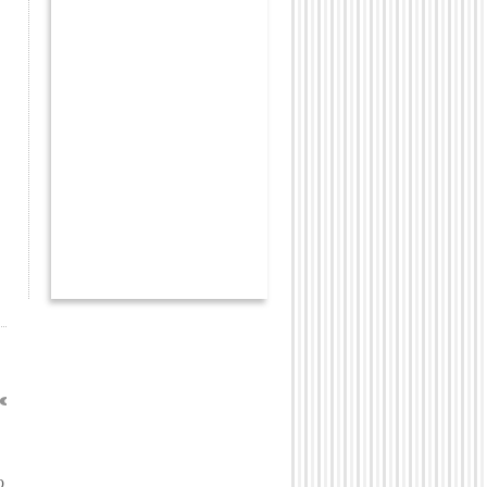
 .." Ilaria, Gianfranco e Giacomo
o