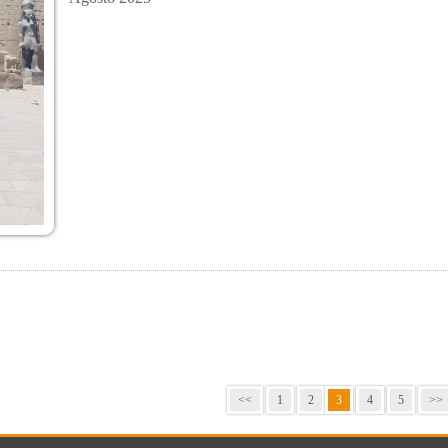
<<
1
2
3
4
5
>>