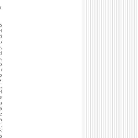
o
l
i
o
,
i
,
o
i
o
A
,
l
e
a
a
e
a
.
E
o