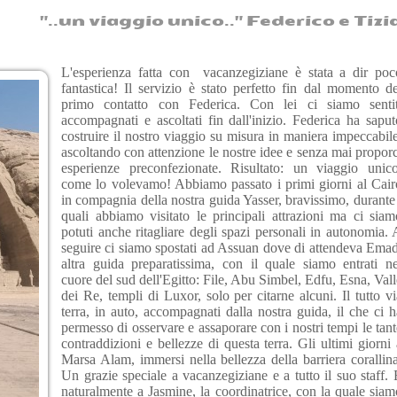
.un viaggio unico.." Federico e Tiziana
L'esperienza fatta con vacanzegiziane è stata a dir poc
fantastica! Il servizio è stato perfetto fin dal momento de
primo contatto con Federica. Con lei ci siamo sentit
accompagnati e ascoltati fin dall'inizio. Federica ha saput
costruire il nostro viaggio su misura in maniera impeccabile
ascoltando con attenzione le nostre idee e senza mai proporc
esperienze preconfezionate. Risultato: un viaggio unico
come lo volevamo! Abbiamo passato i primi giorni al Cair
in compagnia della nostra guida Yasser, bravissimo, durante 
quali abbiamo visitato le principali attrazioni ma ci siam
potuti anche ritagliare degli spazi personali in autonomia. 
seguire ci siamo spostati ad Assuan dove di attendeva Emad
altra guida preparatissima, con il quale siamo entrati ne
cuore del sud dell'Egitto: File, Abu Simbel, Edfu, Esna, Vall
dei Re, templi di Luxor, solo per citarne alcuni. Il tutto vi
terra, in auto, accompagnati dalla nostra guida, il che ci h
permesso di osservare e assaporare con i nostri tempi le tant
contraddizioni e bellezze di questa terra. Gli ultimi giorni 
Marsa Alam, immersi nella bellezza della barriera corallina
Un grazie speciale a vacanzegiziane e a tutto il suo staff. 
naturalmente a Jasmine, la coordinatrice, con la quale siam