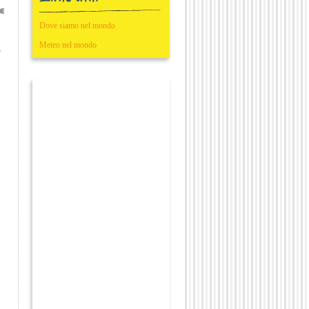
curo.." Valentina e Stefania
Dove siamo nel mondo
Meteo nel mondo
o