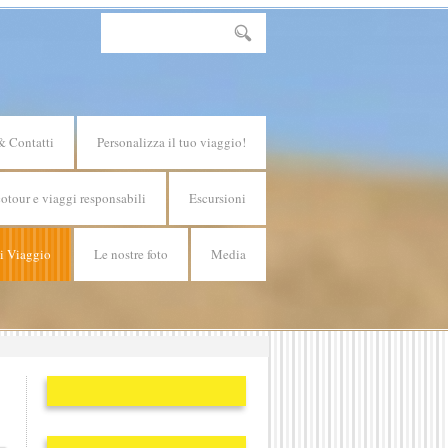
& Contatti
Personalizza il tuo viaggio!
otour e viaggi responsabili
Escursioni
di Viaggio
Le nostre foto
Media